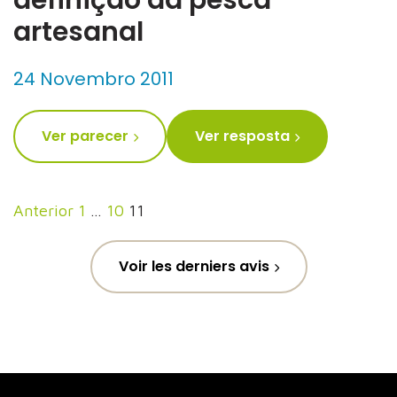
definição da pesca
artesanal
24 Novembro 2011
Ver parecer
Ver resposta
Paginação
Anterior
1
…
10
11
dos
conteúdos
Voir les derniers avis