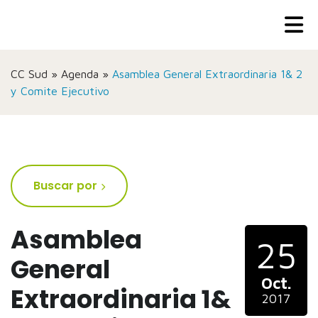
CC Sud
»
Agenda
»
Asamblea General Extraordinaria 1& 2
y Comite Ejecutivo
Buscar por
Asamblea
25
General
Oct.
Extraordinaria 1&
2017