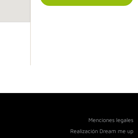
Menciones legales
Realización Dream me up