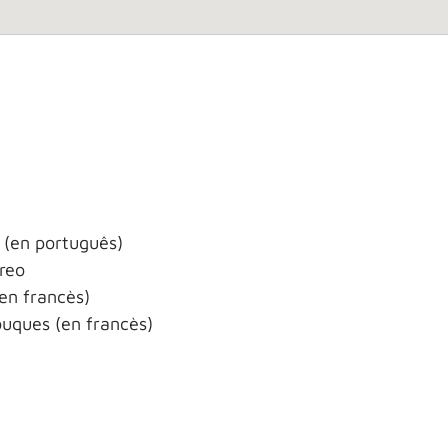
a (en português)
creo
(en francès)
buques (en francès)