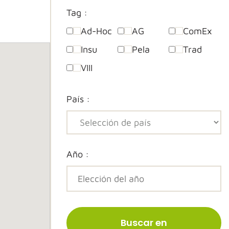
Tag :
Ad-Hoc
AG
ComEx
Insu
Pela
Trad
VIII
País :
Año :
Buscar en