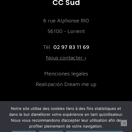
CC Sud
6 rue Alphonse RIO
56100 - Lorient
Tél.
02 97 83 11 69
Nous contacter ›
Menciones legales
Realización Dream me up
Notre site utilise des cookies tiers à des fins statistiques et
NUESTROS SOCIOS FINANCIEROS
dans le but d’améliorer votre expérience en tant qu’utilisateur.
Nous vous recommandons d’accepter leur utilisation afin de
profiter pleinement de votre navigation.