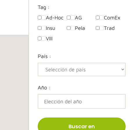
Tag :
Ad-Hoc
AG
ComEx
Insu
Pela
Trad
VIII
País :
Año :
Buscar en