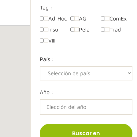
Tag :
Ad-Hoc
AG
ComEx
Insu
Pela
Trad
VIII
País :
Año :
Buscar en