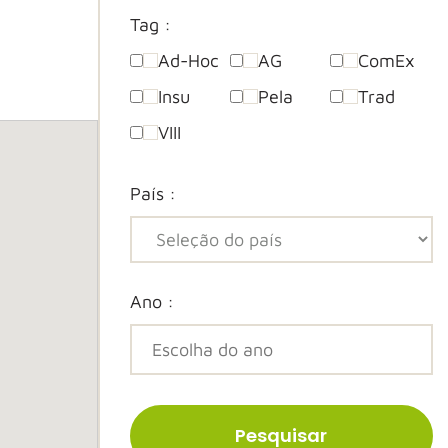
Tag :
Ad-Hoc
AG
ComEx
Insu
Pela
Trad
VIII
País :
Ano :
Pesquisar