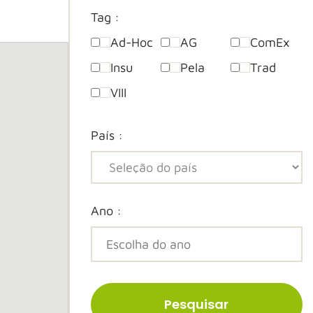
Tag :
Ad-Hoc
AG
ComEx
Insu
Pela
Trad
VIII
País :
Ano :
Pesquisar