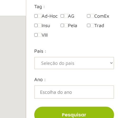
Tag :
Ad-Hoc
AG
ComEx
Insu
Pela
Trad
VIII
País :
Ano :
Pesquisar