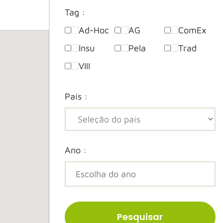
Tag :
Ad-Hoc
AG
ComEx
Insu
Pela
Trad
VIII
País :
Ano :
Pesquisar