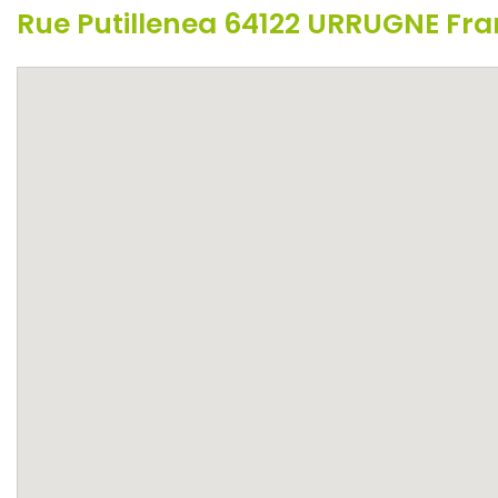
Rue Putillenea 64122 URRUGNE Fr