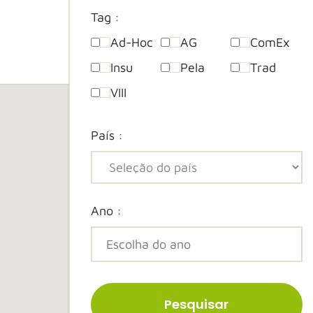
Tag :
Ad-Hoc
AG
ComEx
Insu
Pela
Trad
VIII
País :
Ano :
Pesquisar