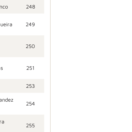
anco
248
ueira
249
250
as
251
253
nandez
254
ra
255