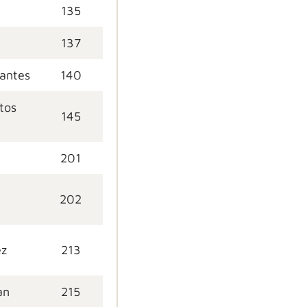
135
137
rantes
140
tos
145
201
202
ez
213
an
215