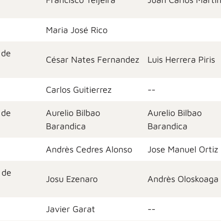
Maria José Rico
 de
César Nates Fernandez
Luis Herrera Piris
Carlos Guitierrez
--
 de
Aurelio Bilbao
Aurelio Bilbao
Barandica
Barandica
Andrès Cedres Alonso
Jose Manuel Ortiz
 de
Josu Ezenaro
Andrès Oloskoaga
Javier Garat
--