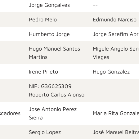
Jorge Gonçalves
--
Pedro Melo
Edmundo Narciso
Humberto Jorge
Jorge Serafim Ab
Hugo Manuel Santos
Migule Angelo San
Martins
Viegas
Irene Prieto
Hugo Gonzalez
NIF: G36625309
Roberto Carlos Alonso
Jose Antonio Perez
scadores
Maria Rita Gonzal
Sieira
Sergio Lopez
José Manuel Beltr