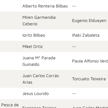
Alberto Renteria Bilbao
--
Miren Garmendia
Eugenio Elduayen
Ceberio
Ioritz Bilbao
Iñaki Zabaleta
Mikel Ortiz
--
Juana Mª Parada
Paula Alfonso Ver
Guinaldo
Juan Carlos Corrás
Torcuato Teixeira
Arias
Jesus Lourido
--
 Pesca de
Francisco Teijeira
Juan Carlos Marti