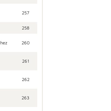
257
258
chez
260
261
262
263