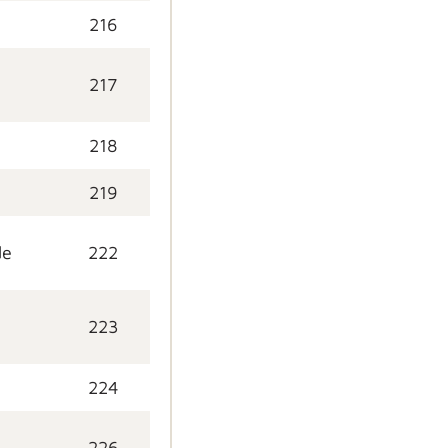
216
217
218
219
de
222
223
224
n
226