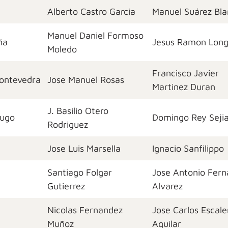
Alberto Castro Garcia
Manuel Suárez Bl
Manuel Daniel Formoso
ña
Jesus Ramon Long
Moledo
Francisco Javier
Pontevedra
Jose Manuel Rosas
Martinez Duran
J. Basilio Otero
Lugo
Domingo Rey Seji
Rodriguez
Jose Luis Marsella
Ignacio Sanfilippo
Santiago Folgar
Jose Antonio Fer
Gutierrez
Alvarez
Nicolas Fernandez
Jose Carlos Escale
Muñoz
Aguilar