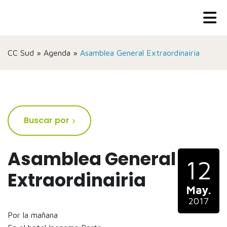
CC Sud
»
Agenda
»
Asamblea General Extraordinairia
Buscar por
Asamblea General
12
Extraordinairia
May.
2017
Por la mañana