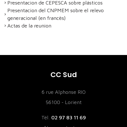
Presentacion de CEPESCA sobre plásticos
Presentacion del CNPMEM sobre el relevo
generacional (en francès)
Actas de la reunion
CC Sud
6 rue Alphonse RIO
56100 - Lorient
Tél.
02 97 83 11 69