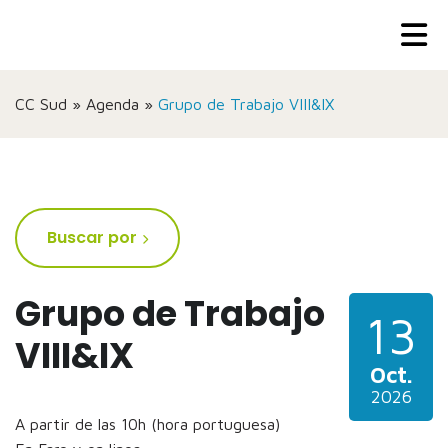
CC Sud
»
Agenda
»
Grupo de Trabajo VIII&IX
Buscar por
Grupo de Trabajo
13
VIII&IX
Oct.
2026
A partir de las 10h (hora portuguesa)