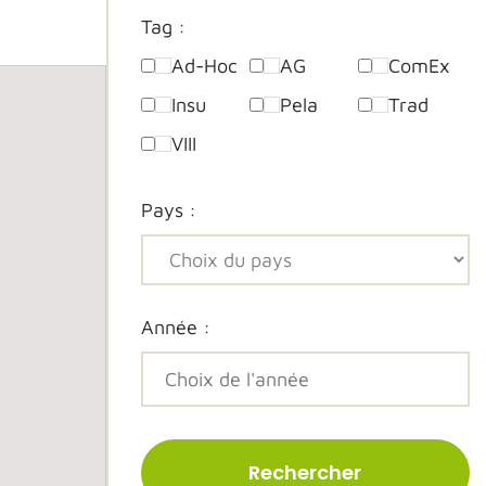
Tag :
Ad-Hoc
AG
ComEx
Insu
Pela
Trad
VIII
Pays :
Année :
Rechercher