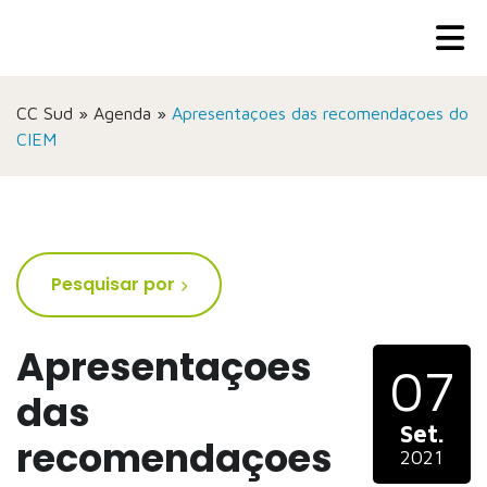
CC Sud
»
Agenda
»
Apresentaçoes das recomendaçoes do
CIEM
Pesquisar por
Apresentaçoes
07
das
Set.
recomendaçoes
2021