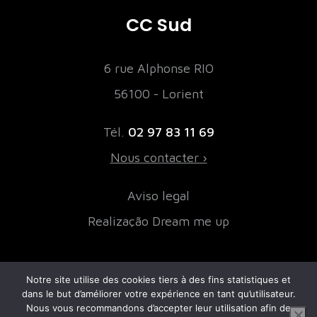
CC Sud
6 rue Alphonse RIO
56100 - Lorient
Tél.
02 97 83 11 69
Nous contacter ›
Aviso legal
Realização Dream me up
Notre site utilise des cookies tiers à des fins statistiques et
NOSSOS PARCEIROS FINANCEIROS
dans le but d’améliorer votre expérience en tant qu’utilisateur.
Nous vous recommandons d’accepter leur utilisation afin de