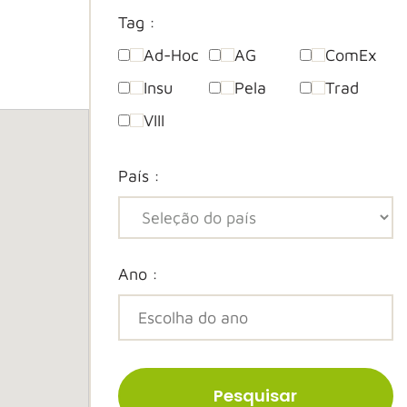
Tag :
Ad-Hoc
AG
ComEx
Insu
Pela
Trad
VIII
País :
Ano :
Pesquisar