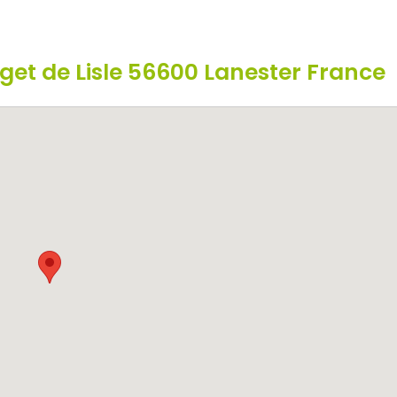
uget de Lisle 56600 Lanester France