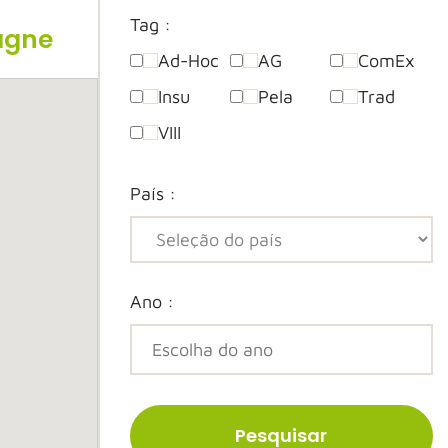
Tag :
agne
Ad-Hoc
AG
ComEx
Insu
Pela
Trad
VIII
País :
Ano :
Pesquisar