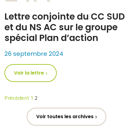
Lettre conjointe du CC SUD
et du NS AC sur le groupe
spécial Plan d’action
26 septembre 2024
Voir la lettre
Pagination
Précédent
1
2
des
publications
Voir toutes les archives