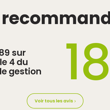
& recommand
1
189 sur
cle 4 du
de gestion
Voir tous les avis