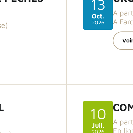
13
A part
Oct.
A Faro
2026
se)
Voir
L
COM
10
A par
Juil.
En lig
2026