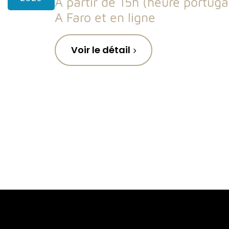
A partir de 15h (heure portuga
A Faro et en ligne
Voir le détail