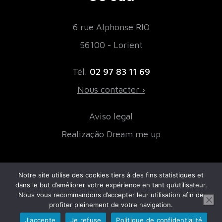
6 rue Alphonse RIO
56100 - Lorient
Tél.
02 97 83 11 69
Nous contacter ›
Aviso legal
Realização Dream me up
Notre site utilise des cookies tiers à des fins statistiques et
NOSSOS PARCEIROS FINANCEIROS
dans le but d’améliorer votre expérience en tant qu’utilisateur.
Nous vous recommandons d’accepter leur utilisation afin de
profiter pleinement de votre navigation.
J'accepte
Je refuse
Politique de confidentialité