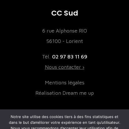
CC Sud
6 rue Alphonse RIO
56100 - Lorient
Tél.
02 97 83 11 69
Nous contacter ›
Mentions légales
Réalisation Dream me up
Notre site utilise des cookies tiers à des fins statistiques et
NOS PARTENAIRES FINANCIERS
dans le but d’améliorer votre expérience en tant qu’utilisateur.
Nous vous recommandons d’accepter leur utilisation afin de