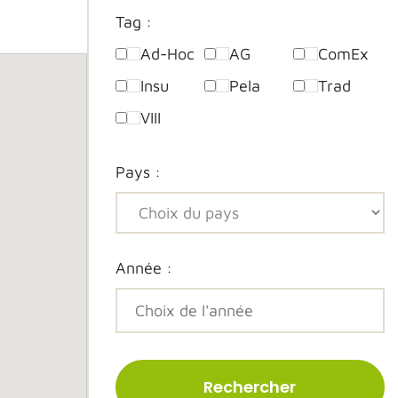
Tag :
Ad-Hoc
AG
ComEx
Insu
Pela
Trad
VIII
Pays :
Année :
Rechercher