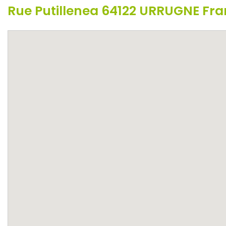
Rue Putillenea 64122 URRUGNE Fr