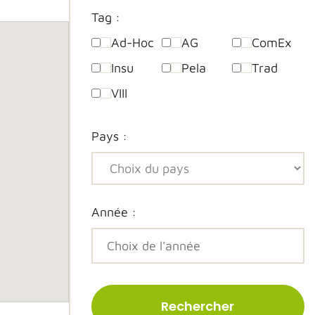
Tag :
Ad-Hoc
AG
ComEx
Insu
Pela
Trad
VIII
Pays :
Année :
Rechercher