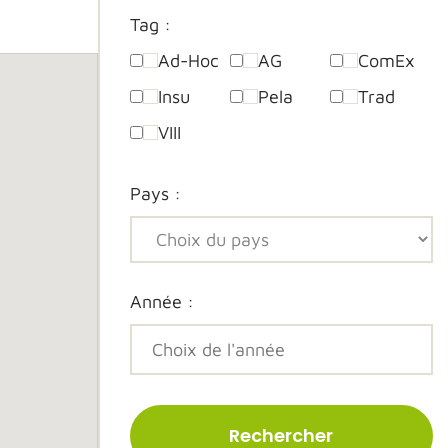
Tag :
Ad-Hoc
AG
ComEx
Insu
Pela
Trad
VIII
Pays :
Année :
Rechercher