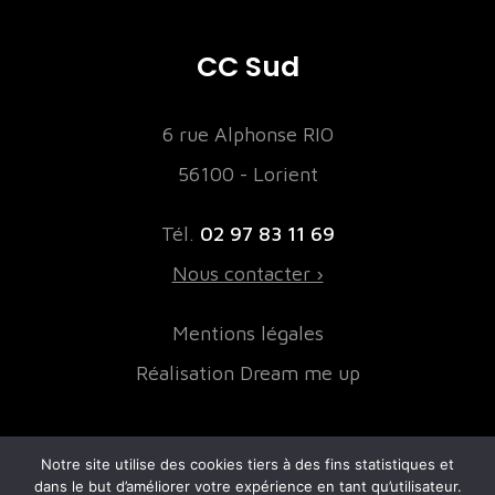
CC Sud
6 rue Alphonse RIO
56100 - Lorient
Tél.
02 97 83 11 69
Nous contacter ›
Mentions légales
Réalisation Dream me up
Notre site utilise des cookies tiers à des fins statistiques et
NOS PARTENAIRES FINANCIERS
dans le but d’améliorer votre expérience en tant qu’utilisateur.