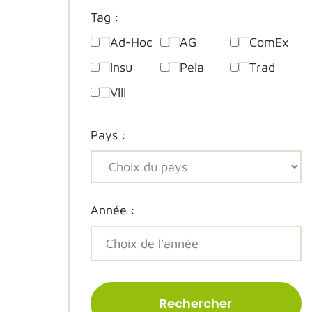
Tag :
Ad-Hoc
AG
ComEx
Insu
Pela
Trad
VIII
Pays :
Année :
Rechercher